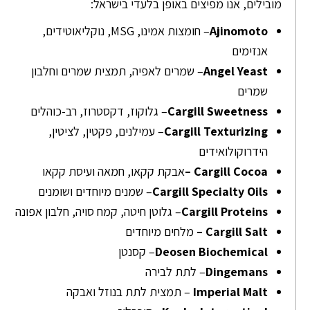
מובילים, אנו מפיצים באופן בלעדי בישראל:
Ajinomoto
– חומצות אמינו, MSG, נוקליאוטידים,
אנזימים
Angel Yeast
– שמרים לאפיה, תמצית שמרים וחלבון
שמרים
Cargill Sweetness
– גלוקוז, דקסטרוז, רב-כוהלים
Cargill Texturizing
– עמילנים, פקטין, לציטין,
הידרוקולואידים
Cargill Cocoa –
אבקת קקאו, חמאה ועיסת קקאו
Cargill Specialty Oils
– שמנים מיוחדים ושומנים
Cargill Proteins
– גלוטן חיטה, קמח סויה, חלבון אפונה
Cargill Salt –
מלחים מיוחדים
Deosen Biochemical
– קסנטן
Dingemans
– לתת לבירה
Imperial Malt
– תמצית לתת בנוזל ואבקה