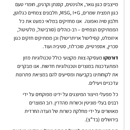
מייצבים כגון גואר, אלגינטים, קסנתן וקרגינן, חומרי טעם
כגון תמצית שמרים, MSG, I+G, חלבונים צמחיים כגלוטן,
חלבון סויה ואפונה. אנו מחזיקים במלאי כמעט את כל
הממתיקים הנפחיים – רב-כוהלים (סורביטול, מלטיטול,
איזומלט, קסיליטול אריתריטול) וכן ממתיקים חזקים כגון
סכרין, אספרטיים, סוכרלוז, סטיביה ועוד.
דורמקו
מעסיקה צוות מקצועי כולל טכנולוגיות מזון
המתעדכנות במוצרים וטכנולוגיות חדשות. אנו מבקרים
את לקוחותינו בקביעות ומסייעים להם במציאת פתרונות
עדכניים ויעילים.
כל מפעלי הייצור המיוצגים על ידינו מפוקחים על ידי
רבנים בעלי מוניטין וכשרות מהדרין. רוב המוצרים
מאושרים על ידי מחלקת כשרות של העדה החרדית
בירושלים (בד”צ).